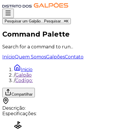
Pesquisar um Galpão...
Pesquisar...
⌘
K
Command Palette
Search for a command to run...
Início
Quem Somos
Galpões
Contato
Inicio
/
Galpão
/
Codígo:
Compartilhar
Descrição:
Especificações: